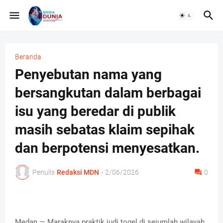
Beranda
Penyebutan nama yang
bersangkutan dalam berbagai
isu yang beredar di publik
masih sebatas klaim sepihak
dan berpotensi menyesatkan.
Penulis
Redaksi MDN
-
2/06/2026
0
Medan — Maraknya praktik judi togel di sejumlah wilayah