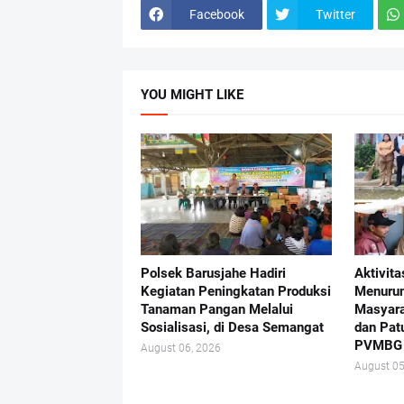
Facebook
Twitter
YOU MIGHT LIKE
Polsek Barusjahe Hadiri
Aktivit
Kegiatan Peningkatan Produksi
Menurun
Tanaman Pangan Melalui
Masyara
Sosialisasi, di Desa Semangat
dan Pat
PVMBG
August 06, 2026
August 05