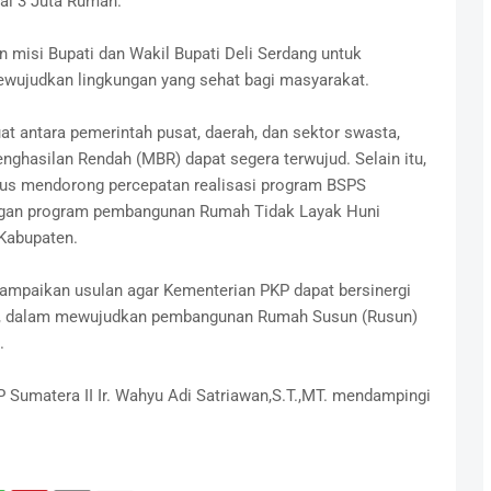
l 3 Juta Rumah.
an misi Bupati dan Wakil Bupati Deli Serdang untuk
ewujudkan lingkungan yang sehat bagi masyarakat.
at antara pemerintah pusat, daerah, dan sektor swasta,
hasilan Rendah (MBR) dapat segera terwujud. Selain itu,
rus mendorong percepatan realisasi program BSPS
ngan program pembangunan Rumah Tidak Layak Huni
Kabupaten.
yampaikan usulan agar Kementerian PKP dapat bersinergi
g, dalam mewujudkan pembangunan Rumah Susun (Rusun)
.
KP Sumatera II Ir. Wahyu Adi Satriawan,S.T.,MT. mendampingi