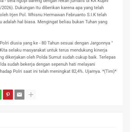
a - sela ngopi bareng dengan rekan jurnalis di KA Kuphi
/2026). Dukungan itu diberikan karena apa yang telah
oleh Irjen Pol. Whisnu Hermawan Februanto S.I.K telah
tu adalah hal biasa. Mengingat beliau bukan Tuhan yang
Polri diusia yang ke - 80 Tahun sesuai dengan Jargonnya "
h Kita selaku masyarakat untuk terus mendukung kinerja
ng dikerjakan oleh Polda Sumut sudah cukup baik. Terlepas
olda sudah bekerja dengan sepenuh hati melayani
adap Polri saat ini telah meningkat 82,4%. Ujarnya. *(Tim)*