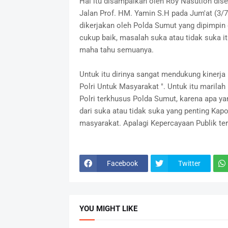
Hal itu disampaikan oleh Roy Nasution disel
Jalan Prof. HM. Yamin S.H pada Jum'at (3/7
dikerjakan oleh Polda Sumut yang dipimpin 
cukup baik, masalah suka atau tidak suka i
maha tahu semuanya.
Untuk itu dirinya sangat mendukung kinerja 
Polri Untuk Masyarakat ". Untuk itu marila
Polri terkhusus Polda Sumut, karena apa ya
dari suka atau tidak suka yang penting Kap
masyarakat. Apalagi Kepercayaan Publik terh
Facebook
Twitter
YOU MIGHT LIKE