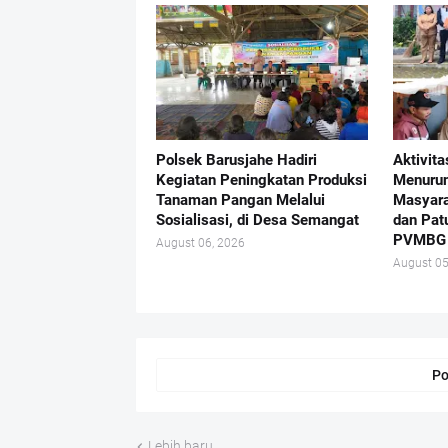
Polsek Barusjahe Hadiri
Aktivit
Kegiatan Peningkatan Produksi
Menurun
Tanaman Pangan Melalui
Masyara
Sosialisasi, di Desa Semangat
dan Pat
PVMBG
August 06, 2026
August 05
Po
Lebih baru