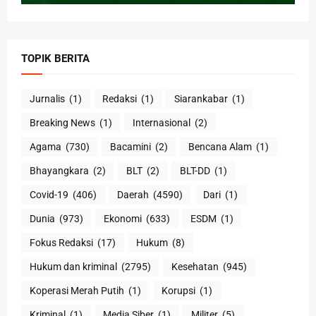
TOPIK BERITA
Jurnalis
(1)
Redaksi
(1)
Siarankabar
(1)
Breaking News
(1)
Internasional
(2)
Agama
(730)
Bacamini
(2)
Bencana Alam
(1)
Bhayangkara
(2)
BLT
(2)
BLT-DD
(1)
Covid-19
(406)
Daerah
(4590)
Dari
(1)
Dunia
(973)
Ekonomi
(633)
ESDM
(1)
Fokus Redaksi
(17)
Hukum
(8)
Hukum dan kriminal
(2795)
Kesehatan
(945)
Koperasi Merah Putih
(1)
Korupsi
(1)
Kriminal
(1)
Media Siber
(1)
Militer
(5)