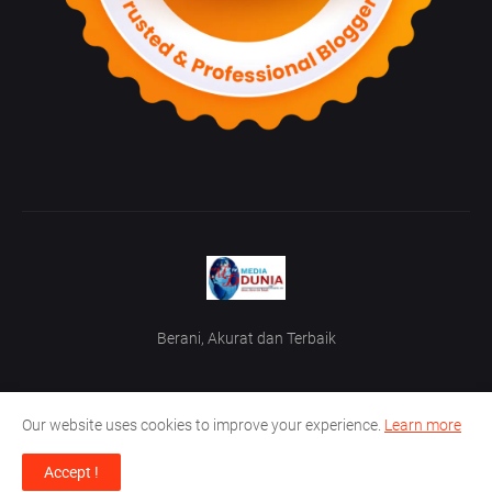
Berani, Akurat dan Terbaik
Our website uses cookies to improve your experience.
Learn more
Home
Tentang Kami
TOS / Term Of Service
Iklan
Accept !
Media Dunia News Web Dev @2023