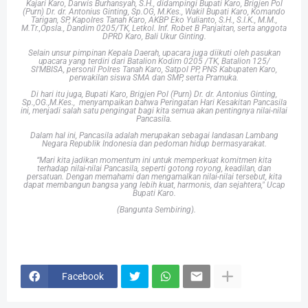
Kajari Karo, Darwis Burhansyah, S.H., didampingi Bupati Karo, Brigjen Pol
(Purn) Dr. dr. Antonius Ginting, Sp.OG, M.Kes., Wakil Bupati Karo, Komando
Tarigan, SP, Kapolres Tanah Karo, AKBP Eko Yulianto, S.H., S.I.K., M.M.,
M.Tr.,Opsla., Dandim 0205/TK, Letkol. Inf. Robet B Panjaitan, serta anggota
DPRD Karo, Bali Ukur Ginting.
Selain unsur pimpinan Kepala Daerah, upacara juga diikuti oleh pasukan
upacara yang terdiri dari Batalion Kodim 0205 /TK, Batalion 125/
SI'MBISA, personil Polres Tanah Karo, Satpol PP, PNS Kabupaten Karo,
perwakilan siswa SMA dan SMP, serta Pramuka.
Di hari itu juga, Bupati Karo, Brigjen Pol (Purn) Dr. dr. Antonius Ginting,
Sp.,OG.,M.Kes., menyampaikan bahwa Peringatan Hari Kesakitan Pancasila
ini, menjadi salah satu pengingat bagi kita semua akan pentingnya nilai-nilai
Pancasila.
Dalam hal ini, Pancasila adalah merupakan sebagai landasan Lambang
Negara Republik Indonesia dan pedoman hidup bermasyarakat.
“Mari kita jadikan momentum ini untuk memperkuat komitmen kita
terhadap nilai-nilai Pancasila, seperti gotong royong, keadilan, dan
persatuan. Dengan memahami dan mengamalkan nilai-nilai tersebut, kita
dapat membangun bangsa yang lebih kuat, harmonis, dan sejahtera," Ucap
Bupati Karo.
(Bangunta Sembiring).
Facebook