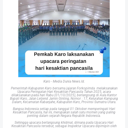
Karo - Media Dunia News.Id.
Pemerintah Kabupaten Karo bersama jajaran Forkopimda melaksanakan
Upacara Peringatan Hari Kesaktian Pancasila Tahun 2025, acara
dilaksanakan pada hari Rabu (01/10/2025), berlangsung di Aula Kantor
Bupati Karo, Jalan Letjend Jamin Ginting, Nomor : 17, Kelurahan Kampung
Dalam, Kecamatan Kabanjahe, Kabupaten Karo, Provinsi Sumatra Utara.
Bangsa Indonesia setiap pada tanggal 01 Oktober memperingati Hari
Kesaktian Pancasila, hal ini, merupakan salah satu momen yang paling
penting dalam sejarah Negara Republik Indonesia.
Sehingga upacara berlangsung khidmat, dimana pada Upacara Hari
Kesakitan Pancasila tersebut, sebagai Inspektur Upacara dipimipin oleh