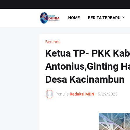
HOME
BERITA TERBARU
Beranda
Ketua TP- PKK Kab
Antonius,Ginting H
Desa Kacinambun
Penulis
Redaksi MDN
-
5/29/2025