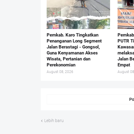
Pemkab. Karo Tingkatkan
Pemkab 
Penanganan Long Segment
PUTR Ti
Jalan Berastagi - Gongsol,
Kawasan
Guna Kenyamanan Akses
melaks
Wisata, Pertanian dan
Jalan B
Perekonomian
Empat
August 08, 2026
August 08
Po
Lebih baru