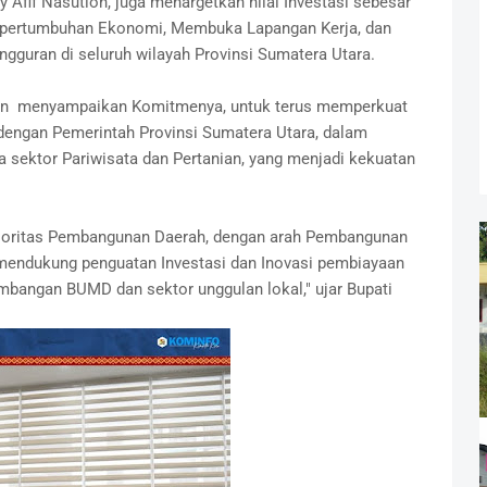
fif Nasution, juga menargetkan nilai Investasi sebesar
t pertumbuhan Ekonomi, Membuka Lapangan Kerja, dan
guran di seluruh wilayah Provinsi Sumatera Utara.
atan menyampaikan Komitmenya, untuk terus memperkuat
 dengan Pemerintah Provinsi Sumatera Utara, dalam
sektor Pariwisata dan Pertanian, yang menjadi kekuatan
rioritas Pembangunan Daerah, dengan arah Pembangunan
 mendukung penguatan Investasi dan Inovasi pembiayaan
mbangan BUMD dan sektor unggulan lokal," ujar Bupati