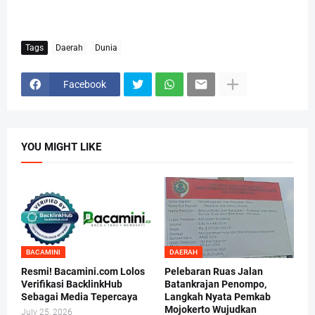
Tags
Daerah
Dunia
Facebook
YOU MIGHT LIKE
BACAMINI
DAERAH
Resmi! Bacamini.com Lolos
Pelebaran Ruas Jalan
Verifikasi BacklinkHub
Batankrajan Penompo,
Sebagai Media Tepercaya
Langkah Nyata Pemkab
Mojokerto Wujudkan
July 25, 2026