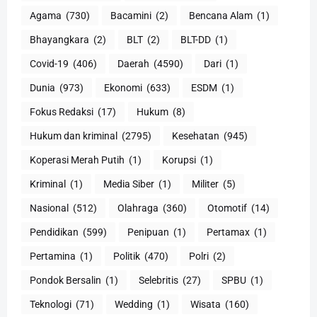
Agama
(730)
Bacamini
(2)
Bencana Alam
(1)
Bhayangkara
(2)
BLT
(2)
BLT-DD
(1)
Covid-19
(406)
Daerah
(4590)
Dari
(1)
Dunia
(973)
Ekonomi
(633)
ESDM
(1)
Fokus Redaksi
(17)
Hukum
(8)
Hukum dan kriminal
(2795)
Kesehatan
(945)
Koperasi Merah Putih
(1)
Korupsi
(1)
Kriminal
(1)
Media Siber
(1)
Militer
(5)
Nasional
(512)
Olahraga
(360)
Otomotif
(14)
Pendidikan
(599)
Penipuan
(1)
Pertamax
(1)
Pertamina
(1)
Politik
(470)
Polri
(2)
Pondok Bersalin
(1)
Selebritis
(27)
SPBU
(1)
Teknologi
(71)
Wedding
(1)
Wisata
(160)