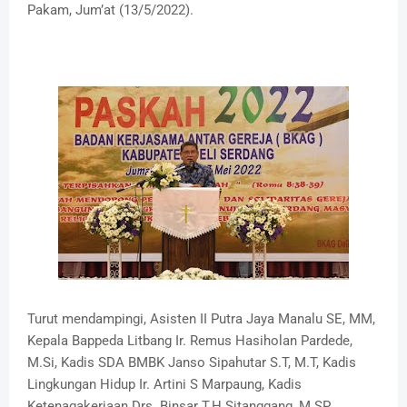
Pakam, Jum’at (13/5/2022).
Turut mendampingi, Asisten II Putra Jaya Manalu SE, MM,
Kepala Bappeda Litbang Ir. Remus Hasiholan Pardede,
M.Si, Kadis SDA BMBK Janso Sipahutar S.T, M.T, Kadis
Lingkungan Hidup Ir. Artini S Marpaung, Kadis
Ketenagakerjaan Drs. Binsar T.H Sitanggang, M.SP,