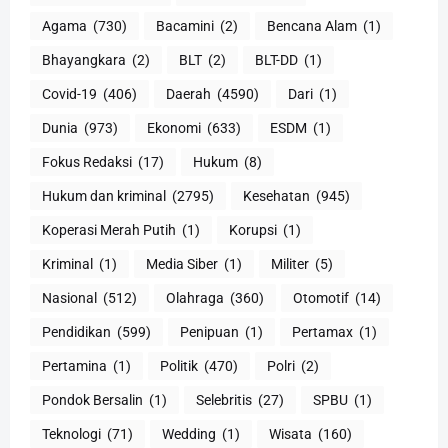
Agama
(730)
Bacamini
(2)
Bencana Alam
(1)
Bhayangkara
(2)
BLT
(2)
BLT-DD
(1)
Covid-19
(406)
Daerah
(4590)
Dari
(1)
Dunia
(973)
Ekonomi
(633)
ESDM
(1)
Fokus Redaksi
(17)
Hukum
(8)
Hukum dan kriminal
(2795)
Kesehatan
(945)
Koperasi Merah Putih
(1)
Korupsi
(1)
Kriminal
(1)
Media Siber
(1)
Militer
(5)
Nasional
(512)
Olahraga
(360)
Otomotif
(14)
Pendidikan
(599)
Penipuan
(1)
Pertamax
(1)
Pertamina
(1)
Politik
(470)
Polri
(2)
Pondok Bersalin
(1)
Selebritis
(27)
SPBU
(1)
Teknologi
(71)
Wedding
(1)
Wisata
(160)