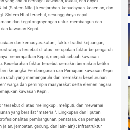
n yang ada di berbagai kawasan, lokasi, dan obyek
ilai (Sistem Nilai) kesejarahan, kebudayaan, kesenian, dan
ggi. Sistem Nilai tersebut, sesungguhnya dapat
amaan dan kegotongroyongan untuk membangun dan
dan kawasan Kepni.
usiaan dan kemasyarakatan ; faktor tradisi kejuangan,
ostrategis tersebut di atas merupakan faktor berpengaruh
annya menempatkan Kepni, menjadi sebuah kawasan
u. Keseluruhan faktor tersebut semakin bermakna ketika
dalam kerangka Pembangunan dan Pemajuan kawasan Kepni.
aian utuh yang memengaruhi dan memaknai keseluruhan
men" warga dan pemimpin masyarakat serta elemen negara
majukan kawasan Kepni.
r tersebut di atas melingkupi, meliputi, dan mewarnai
an yang bersifat "material". Lingkupan dan liputan
an profesionalitas pembangunan, penataan, dan pemajuan
jalan, jembatan, gedung, dan lain-lain) ; infrastruktur