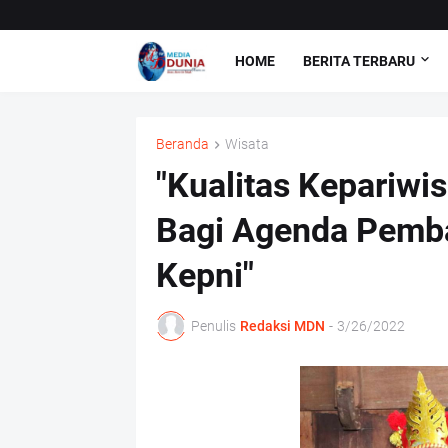
HOME
BERITA TERBARU
Beranda
Wisata
"Kualitas Kepariw
Bagi Agenda Pemb
Kepni"
Penulis
Redaksi MDN
-
3/26/2022