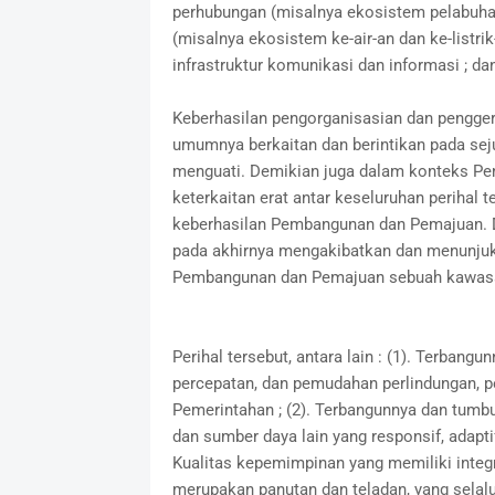
perhubungan (misalnya ekosistem pelabuhan d
(misalnya ekosistem ke-air-an dan ke-listrik-a
infrastruktur komunikasi dan informasi ; dan
Keberhasilan pengorganisasian dan pengg
umumnya berkaitan dan berintikan pada seju
menguati. Demikian juga dalam konteks P
keterkaitan erat antar keseluruhan perihal
keberhasilan Pembangunan dan Pemajuan. Da
pada akhirnya mengakibatkan dan menunju
Pembangunan dan Pemajuan sebuah kawas
Perihal tersebut, antara lain : (1). Terbang
percepatan, dan pemudahan perlindungan, p
Pemerintahan ; (2). Terbangunnya dan tumb
dan sumber daya lain yang responsif, adaptif, 
Kualitas kepemimpinan yang memiliki integrit
merupakan panutan dan teladan, yang selal