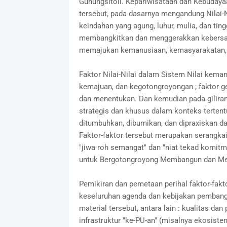
Gunungsitoli. Kepariwisataan dan Kebudayaa
tersebut, pada dasarnya mengandung Nilai-N
keindahan yang agung, luhur, mulia, dan tin
membangkitkan dan menggerakkan kebers
memajukan kemanusiaan, kemasyarakatan, 
Faktor Nilai-Nilai dalam Sistem Nilai keman
kemajuan, dan kegotongroyongan ; faktor ge
dan menentukan. Dan kemudian pada gilir
strategis dan khusus dalam konteks tertent
ditumbuhkan, dibumikan, dan dipraxiskan 
Faktor-faktor tersebut merupakan serangk
"jiwa roh semangat" dan "niat tekad komit
untuk Bergotongroyong Membangun dan Me
Pemikiran dan pemetaan perihal faktor-fakto
keseluruhan agenda dan kebijakan pembangun
material tersebut, antara lain : kualitas d
infrastruktur "ke-PU-an" (misalnya ekosistem 