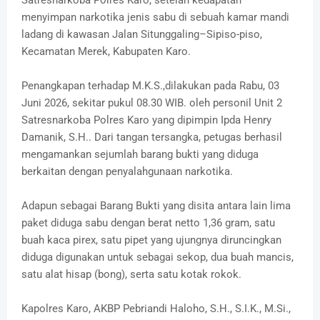
Satresnarkoba Polres Karo, setelah kedapatan
menyimpan narkotika jenis sabu di sebuah kamar mandi
ladang di kawasan Jalan Situnggaling–Sipiso-piso,
Kecamatan Merek, Kabupaten Karo.
Penangkapan terhadap M.K.S.,dilakukan pada Rabu, 03
Juni 2026, sekitar pukul 08.30 WIB. oleh personil Unit 2
Satresnarkoba Polres Karo yang dipimpin Ipda Henry
Damanik, S.H.. Dari tangan tersangka, petugas berhasil
mengamankan sejumlah barang bukti yang diduga
berkaitan dengan penyalahgunaan narkotika.
Adapun sebagai Barang Bukti yang disita antara lain lima
paket diduga sabu dengan berat netto 1,36 gram, satu
buah kaca pirex, satu pipet yang ujungnya diruncingkan
diduga digunakan untuk sebagai sekop, dua buah mancis,
satu alat hisap (bong), serta satu kotak rokok.
Kapolres Karo, AKBP Pebriandi Haloho, S.H., S.I.K., M.Si.,