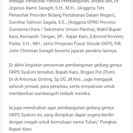
sebagai Penasihat Panitia Pembangunan, antara lain, ​Dr.
Jopinus Ramli Saragih, S.H., M.H., (Anggota Tim
Penasihat Presiden Bidang Pertahanan Dalam Negeri), ​
Sumihar Salmon Sagala, S.E., (Anggota DPRD Provinsi
Sumatera Utara / Sekretaris Umum Panitia), Wakil Bupati
Karo, Komando Tarigan, SP., Kajari Karo, Edmond Novvery
Purba, S.H., MH., serta Pimpinan Pusat Sinode GKPS, Pdt.
John Christian Saragih beserta jajaran pendeta lainnya.
​Di akhir kegiatan peresmian pembangunan gedung gereja
GKPS Syalom tersebut, Bupati Karo, Brigjen Pol (Purn)
Dr.dr.Antonius Ginting, Sp.OG.,M.Kes., juga mengajak
seluruh jemaat, para perantau, serta simpatisan untuk
memberikan sumbangsih terbaik mereka.
Ia juga mendoakan agar pembangunan gedung gereja
GKPS Syalom ini, yang diimpikan dapat segera berdiri
dengan megah untuk kemuliaan nama Tuhan," Pungkas
Bupati Karo.