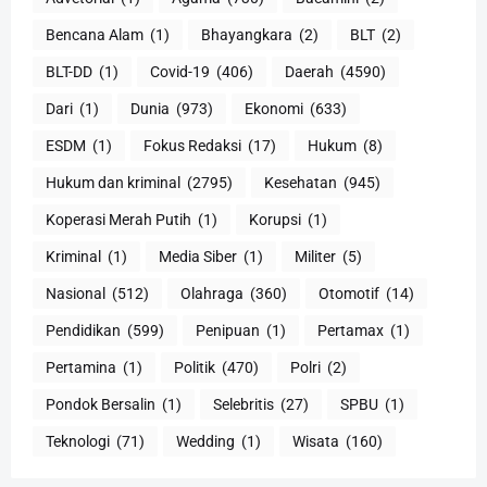
Bencana Alam
(1)
Bhayangkara
(2)
BLT
(2)
BLT-DD
(1)
Covid-19
(406)
Daerah
(4590)
Dari
(1)
Dunia
(973)
Ekonomi
(633)
ESDM
(1)
Fokus Redaksi
(17)
Hukum
(8)
Hukum dan kriminal
(2795)
Kesehatan
(945)
Koperasi Merah Putih
(1)
Korupsi
(1)
Kriminal
(1)
Media Siber
(1)
Militer
(5)
Nasional
(512)
Olahraga
(360)
Otomotif
(14)
Pendidikan
(599)
Penipuan
(1)
Pertamax
(1)
Pertamina
(1)
Politik
(470)
Polri
(2)
Pondok Bersalin
(1)
Selebritis
(27)
SPBU
(1)
Teknologi
(71)
Wedding
(1)
Wisata
(160)