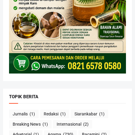
TOPIK BERITA
Jurnalis
(1)
Redaksi
(1)
Siarankabar
(1)
Breaking News
(1)
Internasional
(2)
Advetorial
(1)
Agama
(730)
Bacamini
(2)