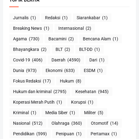
TOPIK BERITA
Jurnalis
(1)
Redaksi
(1)
Siarankabar
(1)
Breaking News
(1)
Internasional
(2)
Agama
(730)
Bacamini
(2)
Bencana Alam
(1)
Bhayangkara
(2)
BLT
(2)
BLT-DD
(1)
Covid-19
(406)
Daerah
(4590)
Dari
(1)
Dunia
(973)
Ekonomi
(633)
ESDM
(1)
Fokus Redaksi
(17)
Hukum
(8)
Hukum dan kriminal
(2795)
Kesehatan
(945)
Koperasi Merah Putih
(1)
Korupsi
(1)
Kriminal
(1)
Media Siber
(1)
Militer
(5)
Nasional
(512)
Olahraga
(360)
Otomotif
(14)
Pendidikan
(599)
Penipuan
(1)
Pertamax
(1)