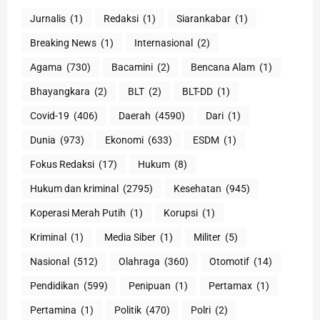
Jurnalis
(1)
Redaksi
(1)
Siarankabar
(1)
Breaking News
(1)
Internasional
(2)
Agama
(730)
Bacamini
(2)
Bencana Alam
(1)
Bhayangkara
(2)
BLT
(2)
BLT-DD
(1)
Covid-19
(406)
Daerah
(4590)
Dari
(1)
Dunia
(973)
Ekonomi
(633)
ESDM
(1)
Fokus Redaksi
(17)
Hukum
(8)
Hukum dan kriminal
(2795)
Kesehatan
(945)
Koperasi Merah Putih
(1)
Korupsi
(1)
Kriminal
(1)
Media Siber
(1)
Militer
(5)
Nasional
(512)
Olahraga
(360)
Otomotif
(14)
Pendidikan
(599)
Penipuan
(1)
Pertamax
(1)
Pertamina
(1)
Politik
(470)
Polri
(2)