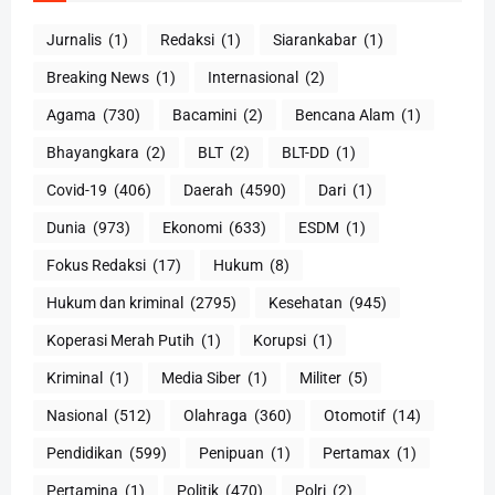
Jurnalis
(1)
Redaksi
(1)
Siarankabar
(1)
Breaking News
(1)
Internasional
(2)
Agama
(730)
Bacamini
(2)
Bencana Alam
(1)
Bhayangkara
(2)
BLT
(2)
BLT-DD
(1)
Covid-19
(406)
Daerah
(4590)
Dari
(1)
Dunia
(973)
Ekonomi
(633)
ESDM
(1)
Fokus Redaksi
(17)
Hukum
(8)
Hukum dan kriminal
(2795)
Kesehatan
(945)
Koperasi Merah Putih
(1)
Korupsi
(1)
Kriminal
(1)
Media Siber
(1)
Militer
(5)
Nasional
(512)
Olahraga
(360)
Otomotif
(14)
Pendidikan
(599)
Penipuan
(1)
Pertamax
(1)
Pertamina
(1)
Politik
(470)
Polri
(2)