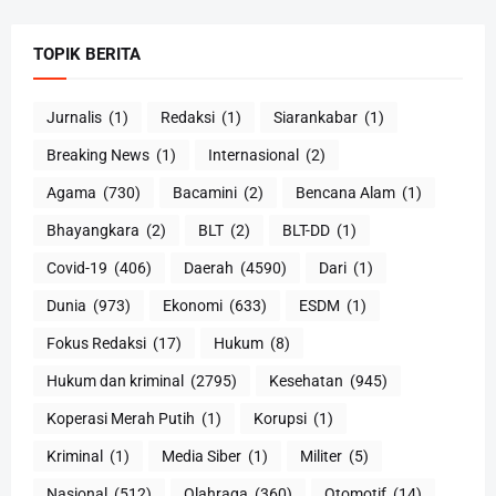
TOPIK BERITA
Jurnalis
(1)
Redaksi
(1)
Siarankabar
(1)
Breaking News
(1)
Internasional
(2)
Agama
(730)
Bacamini
(2)
Bencana Alam
(1)
Bhayangkara
(2)
BLT
(2)
BLT-DD
(1)
Covid-19
(406)
Daerah
(4590)
Dari
(1)
Dunia
(973)
Ekonomi
(633)
ESDM
(1)
Fokus Redaksi
(17)
Hukum
(8)
Hukum dan kriminal
(2795)
Kesehatan
(945)
Koperasi Merah Putih
(1)
Korupsi
(1)
Kriminal
(1)
Media Siber
(1)
Militer
(5)
Nasional
(512)
Olahraga
(360)
Otomotif
(14)