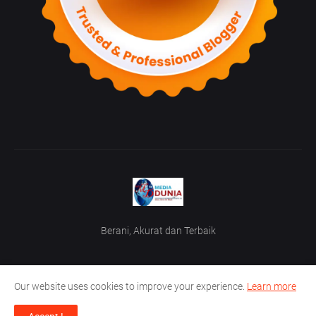
Berani, Akurat dan Terbaik
Our website uses cookies to improve your experience.
Learn more
Home
Tentang Kami
TOS / Term Of Service
Iklan