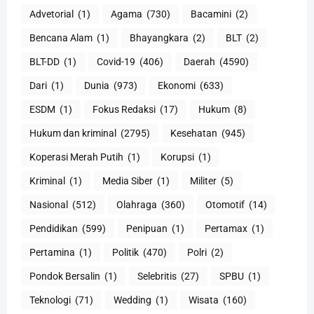
Advetorial
(1)
Agama
(730)
Bacamini
(2)
Bencana Alam
(1)
Bhayangkara
(2)
BLT
(2)
BLT-DD
(1)
Covid-19
(406)
Daerah
(4590)
Dari
(1)
Dunia
(973)
Ekonomi
(633)
ESDM
(1)
Fokus Redaksi
(17)
Hukum
(8)
Hukum dan kriminal
(2795)
Kesehatan
(945)
Koperasi Merah Putih
(1)
Korupsi
(1)
Kriminal
(1)
Media Siber
(1)
Militer
(5)
Nasional
(512)
Olahraga
(360)
Otomotif
(14)
Pendidikan
(599)
Penipuan
(1)
Pertamax
(1)
Pertamina
(1)
Politik
(470)
Polri
(2)
Pondok Bersalin
(1)
Selebritis
(27)
SPBU
(1)
Teknologi
(71)
Wedding
(1)
Wisata
(160)