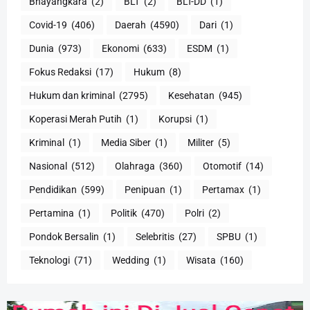
Bhayangkara
(2)
BLT
(2)
BLT-DD
(1)
Covid-19
(406)
Daerah
(4590)
Dari
(1)
Dunia
(973)
Ekonomi
(633)
ESDM
(1)
Fokus Redaksi
(17)
Hukum
(8)
Hukum dan kriminal
(2795)
Kesehatan
(945)
Koperasi Merah Putih
(1)
Korupsi
(1)
Kriminal
(1)
Media Siber
(1)
Militer
(5)
Nasional
(512)
Olahraga
(360)
Otomotif
(14)
Pendidikan
(599)
Penipuan
(1)
Pertamax
(1)
Pertamina
(1)
Politik
(470)
Polri
(2)
Pondok Bersalin
(1)
Selebritis
(27)
SPBU
(1)
Teknologi
(71)
Wedding
(1)
Wisata
(160)