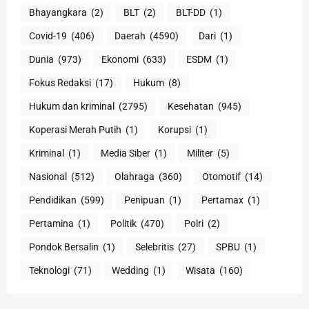
Bhayangkara
(2)
BLT
(2)
BLT-DD
(1)
Covid-19
(406)
Daerah
(4590)
Dari
(1)
Dunia
(973)
Ekonomi
(633)
ESDM
(1)
Fokus Redaksi
(17)
Hukum
(8)
Hukum dan kriminal
(2795)
Kesehatan
(945)
Koperasi Merah Putih
(1)
Korupsi
(1)
Kriminal
(1)
Media Siber
(1)
Militer
(5)
Nasional
(512)
Olahraga
(360)
Otomotif
(14)
Pendidikan
(599)
Penipuan
(1)
Pertamax
(1)
Pertamina
(1)
Politik
(470)
Polri
(2)
Pondok Bersalin
(1)
Selebritis
(27)
SPBU
(1)
Teknologi
(71)
Wedding
(1)
Wisata
(160)