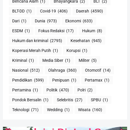
Bencana Alam
(1)
Bhayangkara
(2)
BLT
(2)
BLT-DD
(1)
Covid-19
(406)
Daerah
(4590)
Dari
(1)
Dunia
(973)
Ekonomi
(633)
ESDM
(1)
Fokus Redaksi
(17)
Hukum
(8)
Hukum dan kriminal
(2795)
Kesehatan
(945)
Koperasi Merah Putih
(1)
Korupsi
(1)
Kriminal
(1)
Media Siber
(1)
Militer
(5)
Nasional
(512)
Olahraga
(360)
Otomotif
(14)
Pendidikan
(599)
Penipuan
(1)
Pertamax
(1)
Pertamina
(1)
Politik
(470)
Polri
(2)
Pondok Bersalin
(1)
Selebritis
(27)
SPBU
(1)
Teknologi
(71)
Wedding
(1)
Wisata
(160)