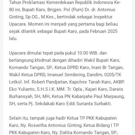
Tahun Proklamasi Kemerdekaan Republik Indonesia Ke-
80 ini, Bupati Karo, Brigjen. Pol (Purn) Dr. dr. Antonius
Ginting, Sp.OG., M.Kes., bertindak sebagai Inspektur
Upacara. Momen ini menjadi yang pertama bagi beliau
sejak dilantik sebagai Bupati Karo, pada Februari 2025
lalu.
Upacara dimulai tepat pada pukul 10.00 WIB. dan
berlangsung khidmat dengan dihadiri Wakil Bupati Karo,
Komando Tarigan, SP., Ketua DPRD Karo, Iriani Br Tarigan,
Wakil Ketua DPRD, Imanuel Sembiring, Dandim, 0205/TK
Letkol. Inf. Robert Pandjaitan, Kapolres Tanah Karo, AKBP.
Eko Yulianto, S.H.S.I.K. MM. Tr. Opla., Kajari Karo, Darwis
Burhansyah, SH, MH, Ketua PN Kabanjahe Paul Marpaung,
SH, serta Pj. Sekdakab Karo Eddi Surianta Surbakti.
Selain itu, tampak juga hadir Ketua TP PKK Kabupaten
Karo, Ny. Roswitha Antonius Ginting, Ketua Bidang I TP
PKK Kabupaten Karo, Ny. Dahlia Komando Tarigan, SP.,