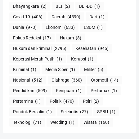
Bhayangkara
(2)
BLT
(2)
BLT-DD
(1)
Covid-19
(406)
Daerah
(4590)
Dari
(1)
Dunia
(973)
Ekonomi
(633)
ESDM
(1)
Fokus Redaksi
(17)
Hukum
(8)
Hukum dan kriminal
(2795)
Kesehatan
(945)
Koperasi Merah Putih
(1)
Korupsi
(1)
Kriminal
(1)
Media Siber
(1)
Militer
(5)
Nasional
(512)
Olahraga
(360)
Otomotif
(14)
Pendidikan
(599)
Penipuan
(1)
Pertamax
(1)
Pertamina
(1)
Politik
(470)
Polri
(2)
Pondok Bersalin
(1)
Selebritis
(27)
SPBU
(1)
Teknologi
(71)
Wedding
(1)
Wisata
(160)