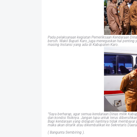
Pada pelaksanaan kegiatan Pemeriksaan Kendaraan Dina
bersih. Wakil Bupati Karo, juga menegaskan hal penting
masing Instansi yang ada di Kabupaten Karo.
“Saya berharap, agar semua kendaraan Dinas milik Kabu
dan kondisi fisiknya. Jangan lupa untuk terus dibersihka
Bagi kendaraan yang didapati nantinya tidak membayar 
maka akan ditarik atau dikembalikan ke Sekretaris Daera
( Bangunta Sembiring ).