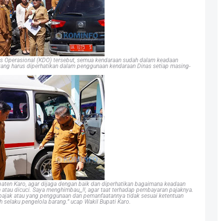
s Operasional (KDO) tersebut, semua kendaraan sudah dalam keadaan
 yang harus diperhatikan dalam penggunaan kendaraan Dinas setiap masing-
paten Karo, agar dijaga dengan baik dan diperhatikan bagaimana keadaan
n atau dicuci. Saya menghimbau,,,!!, agar taat terhadap pembayaran pajaknya.
pajak atau yang penggunaan dan pemanfaatannya tidak sesuai ketentuan
h selaku pengelola barang.” ucap Wakil Bupati Karo.