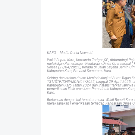
KARO - Media Dunia News.id.
Wakil Bupati Karo, Komando Tarigan,SP., didampingi Peja
melakukan Pemeriksaan Kendaraan Dinas Operasional ( KD
Selasa (29/04/2025), berada di Jalan Letjend Jamin Gi
Kabupaten Karo, Provinsi Sumatera Utara.
Seiring dan arahan dalam Menindaklanjuti Surat Tugas 
131/STP/XVIII/MDN/04/2025, tanggal 29 April 2025. un
Kabupaten Karo Tahun 2024 dan Instansi terkait lainnya
pemeriksaan Fisik atas Aset Pemerintah Kabupaten Karo
Karo.
Berkenaan dengan hal tersebut maka, Wakil Bupati Karo,
melaksanakan Pemeriksaan terhadap Kendaraan Dinas Ope