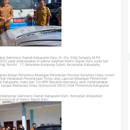
bat Sekretaris Daerah Kabupaten Karo, Dr. Drs. Eddi Surianta, M.Pd
O), yang dilaksanakan di sekitar halaman Kantor Bupati Karo, pada hari
nting, Nomor : 17, Kelurahan Kampung Dalam, Kecamatan Kabanjahe,
Kepala Badan Pemeriksa Keuangan Perwakilan Provinsi Sumatera Utara, nomor
tuk melakukan Pemeriksaan Terinci atas Laporan Keuangan Pemerintah
 di Kabanjahe, maka dari Tim BPK Republik Indonesia, akan melaksanakan
, berupa Kendaraan Dinas Operasional (KDO) milik Pemerintah Kabupaten
 didampingi Sekretaris Daerah Kabupaten Karo. Kemudian dilanjutkan
rasional di Kantor Bupati Karo.