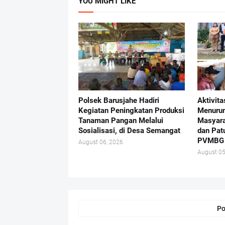
YOU MIGHT LIKE
Polsek Barusjahe Hadiri
Aktivit
Kegiatan Peningkatan Produksi
Menurun
Tanaman Pangan Melalui
Masyara
Sosialisasi, di Desa Semangat
dan Pat
PVMBG
August 06, 2026
August 05
Po