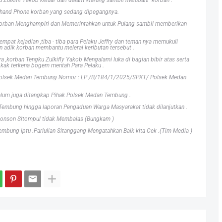
Zulkifli Yakob keluar dari dalam Warung sambil meludahi korban .
s hand Phone korban yang sedang dipegangnya.
ik korban Menghampiri dan Memerintahkan untuk Pulang sambil memberikan
mpat kejadian ,tiba - tiba para Pelaku Jeffry dan teman nya memukuli
n adik korban membantu melerai keributan tersebut .
a ,korban Tengku Zulkifly Yakob Mengalami luka di bagian bibir atas serta
gkak terkena bogem mentah Para Pelaku .
 Polsek Medan Tembung Nomor : LP /B/184/1/2025/SPKT/ Polsek Medan
elum juga ditangkap Pihak Polsek Medan Tembung .
Tembung hingga laporan Pengaduan Warga Masyarakat tidak dilanjutkan .
honson Sitompul tidak Membalas (Bungkam )
mbung iptu .Parlulian Sitanggang Mengatahkan Baik kita Cek .(Tim Media )