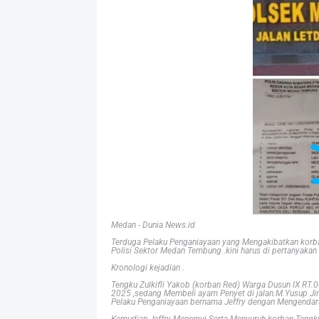
Medan - Dunia News.id
Terduga Pelaku Penganiayaan yang Mengakibatkan korban 
Polisi Sektor Medan Tembung .kini harus di pertanyakan 
Kronologi kejadian .
Tengku Zulkifli Yakob (korban Red) Warga Dusun lX RT.0
2025 ,sedang Membeli ayam Penyet di jalan.M.Yusup Ji
Pelaku Penganiayaan bernama Jeffry dengan Mengendarai