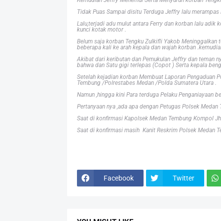
Kemudian Jeffry Menemui Serta Menyuruh korban Tengku 
Tidak Puas Sampai disitu Terduga Jeffry lalu merampa
Lalu,terjadi adu mulut antara Ferry dan korban lalu ad
kunci kotak motor .
Belum saja korban Tengku Zulkifli Yakob Meninggalkan te
beberapa kali ke arah kepala dan wajah korban .kemudia
Akibat dari keributan dan Pemukulan Jeffry dan teman ny
bahwa dan Satu gigi terlepas (Copot ) Serta kepala ben
Setelah kejadian korban Membuat Laporan Pengaduan
Tembung /Polrestabes Medan /Polda Sumatera Utara .
Namun ,hingga kini Para terduga Pelaku Penganiayaan b
Pertanyaan nya ,ada apa dengan Petugas Polsek Medan 
Saat di konfirmasi Kapolsek Medan Tembung Kompol J
Saat di konfirmasi masih Kanit Reskrim Polsek Medan Te
Facebook
Twitter