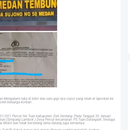
Mengalami luka di bibir dan satu gigi nya copot yang telah di laporkan ke
oleh keluarga korban .
01/001 Percut Sei Tuan kabupaten .Deli Serdang ,Pada Tanggal 30 Januari
ntan (Simpang Lambok ) Desa Percut kecamatan .PS.Tuan Datanglah ,Terduga
 Mobil dan tidak berselang lama datang juga temannya .