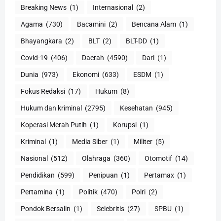
Breaking News
(1)
Internasional
(2)
Agama
(730)
Bacamini
(2)
Bencana Alam
(1)
Bhayangkara
(2)
BLT
(2)
BLT-DD
(1)
Covid-19
(406)
Daerah
(4590)
Dari
(1)
Dunia
(973)
Ekonomi
(633)
ESDM
(1)
Fokus Redaksi
(17)
Hukum
(8)
Hukum dan kriminal
(2795)
Kesehatan
(945)
Koperasi Merah Putih
(1)
Korupsi
(1)
Kriminal
(1)
Media Siber
(1)
Militer
(5)
Nasional
(512)
Olahraga
(360)
Otomotif
(14)
Pendidikan
(599)
Penipuan
(1)
Pertamax
(1)
Pertamina
(1)
Politik
(470)
Polri
(2)
Pondok Bersalin
(1)
Selebritis
(27)
SPBU
(1)