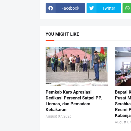
Facebook
Twitter
YOU MIGHT LIKE
Pemkab Karo Apresiasi
Bupati 
Dedikasi Personel Satpol PP,
Pusat 
Linmas, dan Pemadam
Serahka
Kebakaran
Resmi 
Kabanja
August 07, 2026
August 07