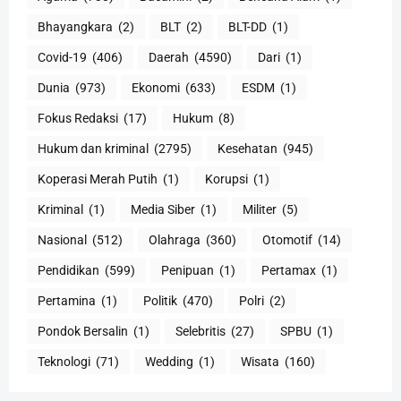
Bhayangkara
(2)
BLT
(2)
BLT-DD
(1)
Covid-19
(406)
Daerah
(4590)
Dari
(1)
Dunia
(973)
Ekonomi
(633)
ESDM
(1)
Fokus Redaksi
(17)
Hukum
(8)
Hukum dan kriminal
(2795)
Kesehatan
(945)
Koperasi Merah Putih
(1)
Korupsi
(1)
Kriminal
(1)
Media Siber
(1)
Militer
(5)
Nasional
(512)
Olahraga
(360)
Otomotif
(14)
Pendidikan
(599)
Penipuan
(1)
Pertamax
(1)
Pertamina
(1)
Politik
(470)
Polri
(2)
Pondok Bersalin
(1)
Selebritis
(27)
SPBU
(1)
Teknologi
(71)
Wedding
(1)
Wisata
(160)