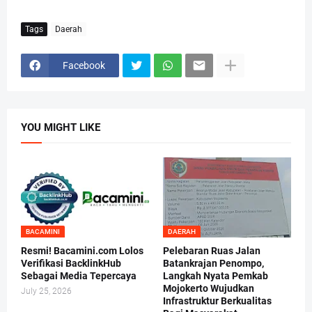
Tags
Daerah
Facebook
YOU MIGHT LIKE
BACAMINI
DAERAH
Resmi! Bacamini.com Lolos
Pelebaran Ruas Jalan
Verifikasi BacklinkHub
Batankrajan Penompo,
Sebagai Media Tepercaya
Langkah Nyata Pemkab
Mojokerto Wujudkan
July 25, 2026
Infrastruktur Berkualitas