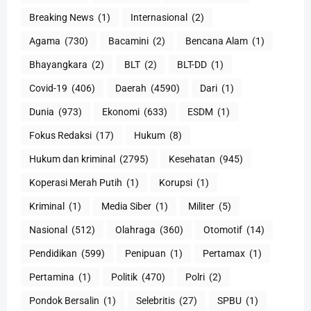
Breaking News
(1)
Internasional
(2)
Agama
(730)
Bacamini
(2)
Bencana Alam
(1)
Bhayangkara
(2)
BLT
(2)
BLT-DD
(1)
Covid-19
(406)
Daerah
(4590)
Dari
(1)
Dunia
(973)
Ekonomi
(633)
ESDM
(1)
Fokus Redaksi
(17)
Hukum
(8)
Hukum dan kriminal
(2795)
Kesehatan
(945)
Koperasi Merah Putih
(1)
Korupsi
(1)
Kriminal
(1)
Media Siber
(1)
Militer
(5)
Nasional
(512)
Olahraga
(360)
Otomotif
(14)
Pendidikan
(599)
Penipuan
(1)
Pertamax
(1)
Pertamina
(1)
Politik
(470)
Polri
(2)
Pondok Bersalin
(1)
Selebritis
(27)
SPBU
(1)