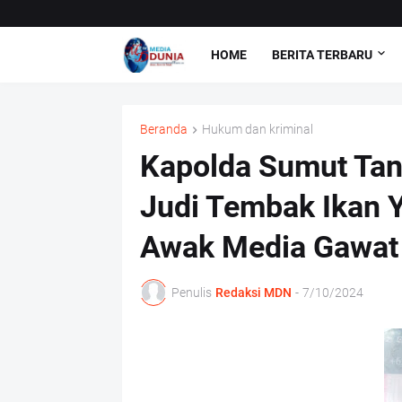
HOME
BERITA TERBARU
Beranda
Hukum dan kriminal
Kapolda Sumut Ta
Judi Tembak Ikan
Awak Media Gawat 
Penulis
Redaksi MDN
-
7/10/2024