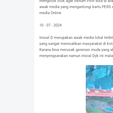
mengolok olok agar oknum Polri bisa di ata
awak media yang mengantongi kartu PERS n
media Online
10 - 07 - 2024
Inisial D merupakan awak media lokal terbi
yang sangat meresahkan masyarakat di kota 
Karana bisa merusak generasi muda yang ak
menyengsarakan namun inisial Dyk ini malah