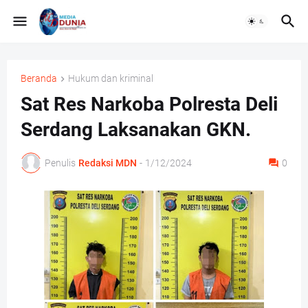
Beranda
Hukum dan kriminal
Sat Res Narkoba Polresta Deli
Serdang Laksanakan GKN.
Penulis
Redaksi MDN
-
1/12/2024
0