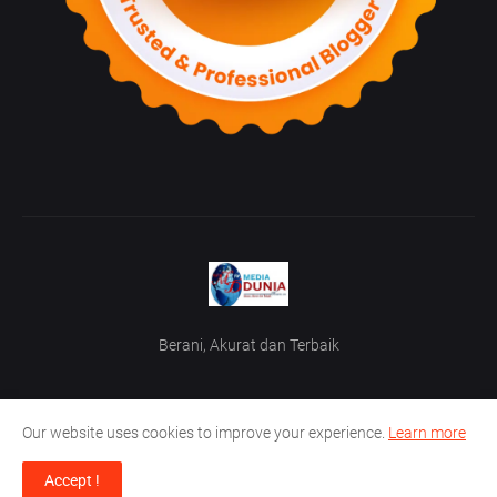
Berani, Akurat dan Terbaik
Our website uses cookies to improve your experience.
Learn more
Home
Tentang Kami
TOS / Term Of Service
Iklan
Accept !
Media Dunia News Web Dev @2023