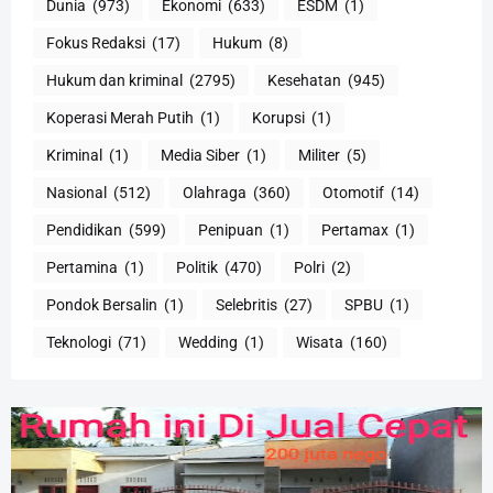
Dunia
(973)
Ekonomi
(633)
ESDM
(1)
Fokus Redaksi
(17)
Hukum
(8)
Hukum dan kriminal
(2795)
Kesehatan
(945)
Koperasi Merah Putih
(1)
Korupsi
(1)
Kriminal
(1)
Media Siber
(1)
Militer
(5)
Nasional
(512)
Olahraga
(360)
Otomotif
(14)
Pendidikan
(599)
Penipuan
(1)
Pertamax
(1)
Pertamina
(1)
Politik
(470)
Polri
(2)
Pondok Bersalin
(1)
Selebritis
(27)
SPBU
(1)
Teknologi
(71)
Wedding
(1)
Wisata
(160)