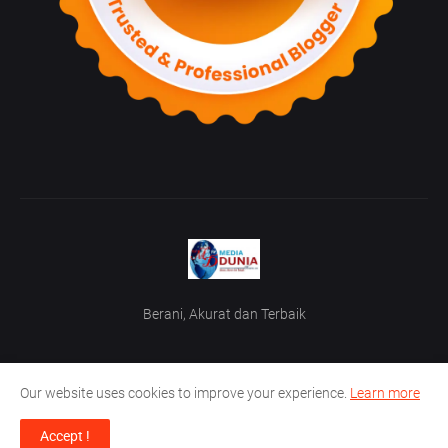
Berani, Akurat dan Terbaik
Our website uses cookies to improve your experience.
Learn more
Home
Tentang Kami
TOS / Term Of Service
Iklan
Accept !
Media Dunia News Web Dev @2023