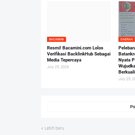
BACAMINI
DAERAH
Resmi! Bacamini.com Lolos
Pelebar
Verifikasi BacklinkHub Sebagai
Batankr
Media Tepercaya
Nyata P
Wujudka
July 25, 2026
Berkual
July 25, 
Po
Lebih baru