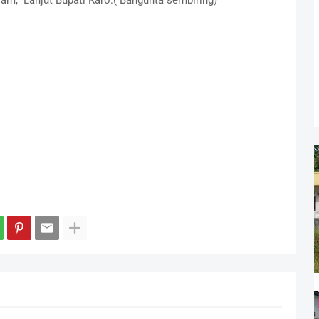
jam,” Lanjut Bupati Karo.( Bangunta sembiring)