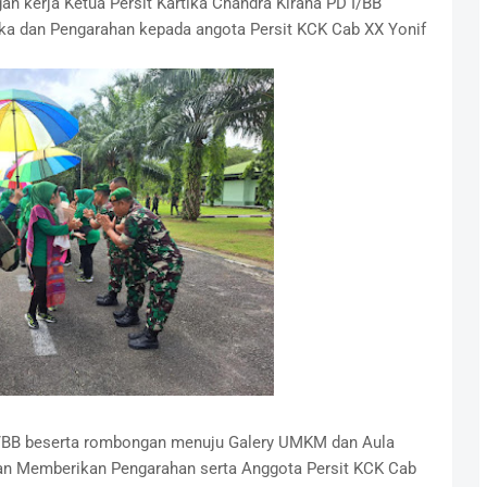
n kerja Ketua Persit Kartika Chandra Kirana PD I/BB
a dan Pengarahan kepada angota Persit KCK Cab XX Yonif
 I/BB beserta rombongan menuju Galery UMKM dan Aula
an Memberikan Pengarahan serta Anggota Persit KCK Cab