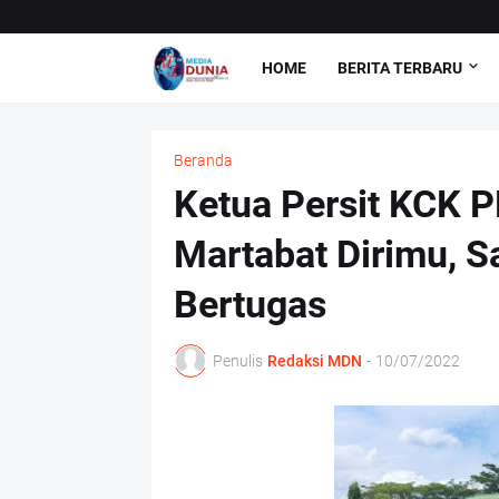
HOME
BERITA TERBARU
Beranda
Ketua Persit KCK P
Martabat Dirimu, 
Bertugas
Penulis
Redaksi MDN
-
10/07/2022