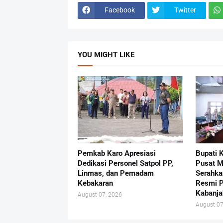
Facebook
Twitter
YOU MIGHT LIKE
Pemkab Karo Apresiasi
Bupati 
Dedikasi Personel Satpol PP,
Pusat 
Linmas, dan Pemadam
Serahka
Kebakaran
Resmi 
Kabanja
August 07, 2026
August 07