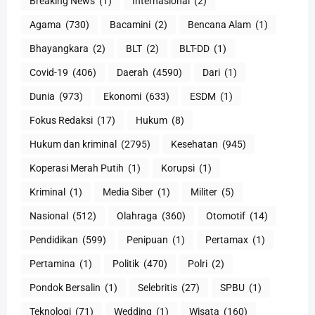
Breaking News
(1)
Internasional
(2)
Agama
(730)
Bacamini
(2)
Bencana Alam
(1)
Bhayangkara
(2)
BLT
(2)
BLT-DD
(1)
Covid-19
(406)
Daerah
(4590)
Dari
(1)
Dunia
(973)
Ekonomi
(633)
ESDM
(1)
Fokus Redaksi
(17)
Hukum
(8)
Hukum dan kriminal
(2795)
Kesehatan
(945)
Koperasi Merah Putih
(1)
Korupsi
(1)
Kriminal
(1)
Media Siber
(1)
Militer
(5)
Nasional
(512)
Olahraga
(360)
Otomotif
(14)
Pendidikan
(599)
Penipuan
(1)
Pertamax
(1)
Pertamina
(1)
Politik
(470)
Polri
(2)
Pondok Bersalin
(1)
Selebritis
(27)
SPBU
(1)
Teknologi
(71)
Wedding
(1)
Wisata
(160)