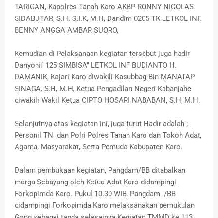
TARIGAN, Kapolres Tanah Karo AKBP RONNY NICOLAS
SIDABUTAR, S.H. S.I.K, M.H, Dandim 0205 TK LETKOL INF.
BENNY ANGGA AMBAR SUORO,
Kemudian di Pelaksanaan kegiatan tersebut juga hadir
Danyonif 125 SIMBISA" LETKOL INF BUDIANTO H.
DAMANIK, Kajari Karo diwakili Kasubbag Bin MANATAP
SINAGA, S.H, M.H, Ketua Pengadilan Negeri Kabanjahe
diwakili Wakil Ketua CIPTO HOSARI NABABAN, S.H, M.H.
Selanjutnya atas kegiatan ini, juga turut Hadir adalah ;
Personil TNI dan Polri Polres Tanah Karo dan Tokoh Adat,
Agama, Masyarakat, Serta Pemuda Kabupaten Karo.
Dalam pembukaan kegiatan, Pangdam/BB ditabalkan
marga Sebayang oleh Ketua Adat Karo didampingi
Forkopimda Karo. Pukul 10.30 WIB, Pangdam I/BB
didampingi Forkopimda Karo melaksanakan pemukulan
Gong sebagai tanda selesainya Kegiatan TMMD ke 113