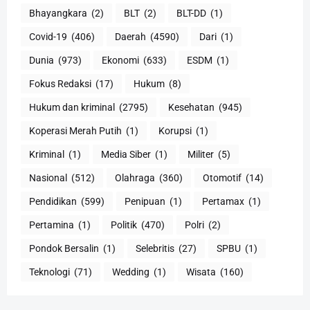
Bhayangkara
(2)
BLT
(2)
BLT-DD
(1)
Covid-19
(406)
Daerah
(4590)
Dari
(1)
Dunia
(973)
Ekonomi
(633)
ESDM
(1)
Fokus Redaksi
(17)
Hukum
(8)
Hukum dan kriminal
(2795)
Kesehatan
(945)
Koperasi Merah Putih
(1)
Korupsi
(1)
Kriminal
(1)
Media Siber
(1)
Militer
(5)
Nasional
(512)
Olahraga
(360)
Otomotif
(14)
Pendidikan
(599)
Penipuan
(1)
Pertamax
(1)
Pertamina
(1)
Politik
(470)
Polri
(2)
Pondok Bersalin
(1)
Selebritis
(27)
SPBU
(1)
Teknologi
(71)
Wedding
(1)
Wisata
(160)