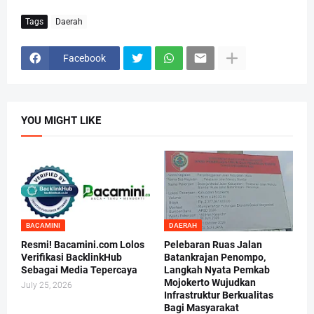
Tags
Daerah
Facebook
YOU MIGHT LIKE
BACAMINI
DAERAH
Resmi! Bacamini.com Lolos
Pelebaran Ruas Jalan
Verifikasi BacklinkHub
Batankrajan Penompo,
Sebagai Media Tepercaya
Langkah Nyata Pemkab
Mojokerto Wujudkan
July 25, 2026
Infrastruktur Berkualitas
Bagi Masyarakat