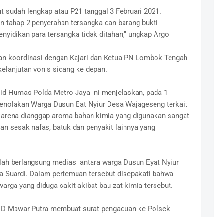
t sudah lengkap atau P21 tanggal 3 Februari 2021.
n tahap 2 penyerahan tersangka dan barang bukti
nyidikan para tersangka tidak ditahan," ungkap Argo.
n koordinasi dengan Kajari dan Ketua PN Lombok Tengah
kelanjutan vonis sidang ke depan.
abid Humas Polda Metro Jaya ini menjelaskan, pada 1
penolakan Warga Dusun Eat Nyiur Desa Wajageseng terkait
karena dianggap aroma bahan kimia yang digunakan sangat
n sesak nafas, batuk dan penyakit lainnya yang
lah berlangsung mediasi antara warga Dusun Eyat Nyiur
 Suardi. Dalam pertemuan tersebut disepakati bahwa
rga yang diduga sakit akibat bau zat kimia tersebut.
 UD Mawar Putra membuat surat pengaduan ke Polsek