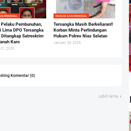
N KRIMINAL
HUKUM DAN KRIMINAL
 Pelaku Pembunuhan,
Tersangka Masih Berkeliaran!!
ri Lima DPO Tersangka
Korban Minta Perlindungan
l Ditangkap Satreskrim
Hukum Polres Nias Selatan
Tanah Karo
January 28, 2025
 01, 2025
sting Komentar (0)
Lebih lama