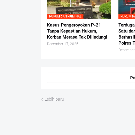
HUKUM DAN KRIMINAL
HUKUM DA
Kasus Pengeroyokan P-21
Terduga
Tanpa Kepastian Hukum,
Satu da
Korban Merasa Tak Dilindungi
Berhasi
Polres 
December 17, 2025
December
Po
Lebih baru