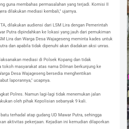
g guna membahas permasalahan yang terjadi. Komisi II
a dilakukan mediasi kembali," ujarnya.
TA, dilakukan audiensi dari LSM Lira dengan Pemerintah
r Putra dipindahkan ke lokasi yang jauh dari pemukiman
LSM Lira dan Warga Desa Wajageseng meminta kades untuk
a dan apabila tidak dipenuhi akan diadakan aksi unras.
ilaksanakan mediasi di Polsek Kopang dan tidak
a tokoh masyarakat atas nama Dilman berkunjung ke
arga Desa Wajageseng bersedia menghentikan
abut laporannya," ucapnya.
ngkat Polres. Namun lagi-lagi tidak menemukan jalan
akukan oleh pihak Kepolisian sebanyak 9 kali.
n batu terhadal atap gudang UD Mawar Putra, sehingga
n aktivitas pekerjaan. Kejadian ini kemudian dilaporkan